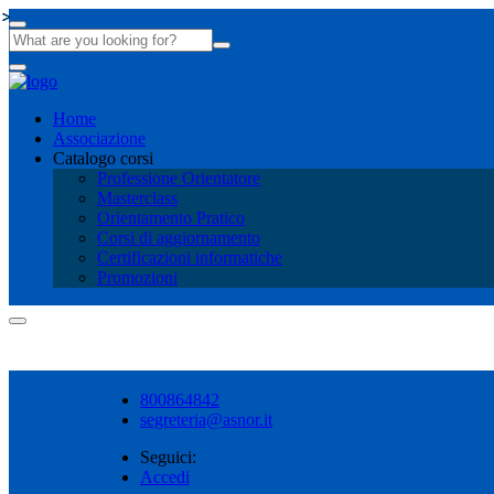
Home
Associazione
Catalogo corsi
Professione Orientatore
Masterclass
Orientamento Pratico
Corsi di aggiornamento
Certificazioni informatiche
Promozioni
Shopping cart
800864842
segreteria@asnor.it
Seguici:
Accedi