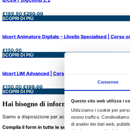
€
189.90
€
250.00
SCOPRI DI PIÙ
Idcert Animatore Digitale – Llivello Specialised | Corso o
€
150.00
SCOPRI DI PIÙ
Idcert LIM Advanced | Corso online + Certificazione
Consenso
€
150.00
€
199.00
SCOPRI DI PIÙ
Questo sito web utilizza i c
Hai bisogno di informazioni o assistenza?
Utilizziamo i cookie per perso
Siamo a disposizione per accompagnarti con competenza
nostro traffico. Condividiamo 
di analisi dei dati web, pubbl
Compila il form in tutte le sezioni.
Il team di Asnor prender