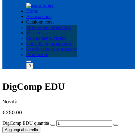
Home
Associazione
Catalogo corsi
Professione Orientatore
Masterclass
Orientamento Pratico
Corsi di aggiornamento
Certificazioni informatiche
Promozioni
0
DigComp EDU
Novità
€
250.00
DigComp EDU quantità
Aggiungi al carrello