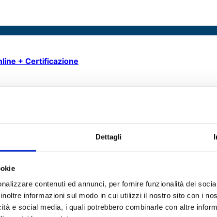
nline + Certificazione
Dettagli
ookie
nalizzare contenuti ed annunci, per fornire funzionalità dei socia
 e attenzione.
inoltre informazioni sul modo in cui utilizzi il nostro sito con i n
icità e social media, i quali potrebbero combinarle con altre inform
à in carico la tua richiesta e ti risponderà appena possibile