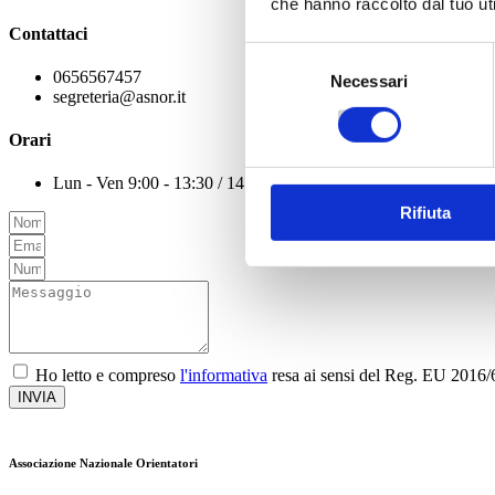
che hanno raccolto dal tuo uti
Contattaci
Selezione
0656567457
Necessari
del
segreteria@asnor.it
consenso
Orari
Lun - Ven 9:00 - 13:30 / 14.30 - 18:00
Rifiuta
Ho letto e compreso
l'informativa
resa ai sensi del Reg. EU 2016/67
INVIA
Associazione Nazionale Orientatori