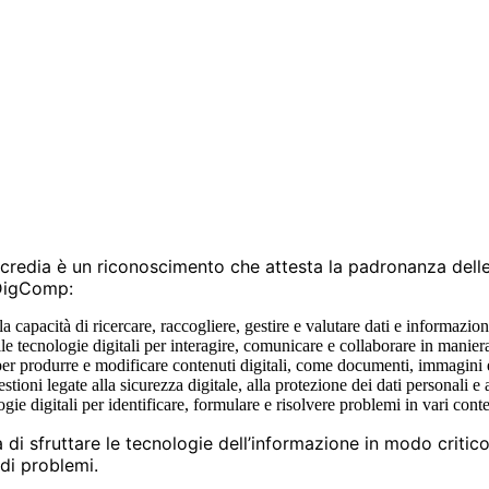
redia è un riconoscimento che attesta la padronanza delle 
 DigComp:
la capacità di ricercare, raccogliere, gestire e valutare dati e informazio
elle tecnologie digitali per interagire, comunicare e collaborare in maniera
e per produrre e modificare contenuti digitali, come documenti, immagini 
ioni legate alla sicurezza digitale, alla protezione dei dati personali e 
logie digitali per identificare, formulare e risolvere problemi in vari conte
tà di sfruttare le tecnologie dell’informazione in modo criti
 di problemi.