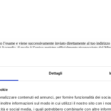
ato l’esame e viene successivamente inviato direttamente al tuo indirizzo
o di Accredia, il quale è l’unico registro ufficialmente riconosciuto dal 
A?
 digitale necessaria per partecipare alle graduatorie ATA di terza fasc
i fondamentali richieste per concorrere con successo alle selezioni.
Dettagli
are i propri livelli di padronanza sulle competenze digitali DIGCOMP l’
CCREDIA?
e al titolo di Certificazione Internazionale di Alfabetizzazione Digitale
ookie
 su scala globale grazie agli accordi di mutuo riconoscimento EA e IAF M
nalizzare contenuti ed annunci, per fornire funzionalità dei socia
 certificazione sia equiparata a quelle emesse dagli organismi di accre
inoltre informazioni sul modo in cui utilizzi il nostro sito con i n
icità e social media, i quali potrebbero combinarle con altre inform