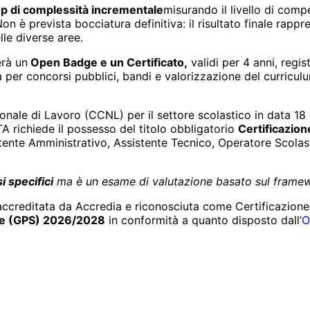
ep di complessità incrementale
misurando il livello di com
è prevista bocciatura definitiva: il risultato finale rappr
lle diverse aree.
erà un
Open Badge e un Certificato,
validi per 4 anni, regis
a per concorsi pubblici, bandi e valorizzazione del curriculum,
nale di Lavoro (CCNL) per il settore scolastico in data 18 ge
TA richiede il possesso del titolo obbligatorio
Certificazion
ssistente Amministrativo, Assistente Tecnico, Operatore Scol
i specifici
ma è un esame di valutazione basato sul fram
creditata da Accredia e riconosciuta come Certificazione I
enze (GPS) 2026/2028
in conformità a quanto disposto dall’
O