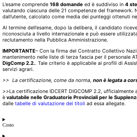
L’esame comprende
168 domande
ed è suddiviso in
4 st
valutando ciascuna delle 21 competenze del framework. Non 
dall’utente, calcolato come media dei punteggi ottenuti ne
Al termine dell’esame, dopo la delibera, il candidato ricev
riconosciuta a livello internazionale e può essere utilizzat
reclutamento nella Pubblica Amministrazione.
IMPORTANTE
– Con la firma del Contratto Collettivo Nazio
mantenimento nelle liste di terza fascia per il personale A
DigComp 2.2.
. Tale criterio è applicabile ai profili di A
servizi agrari.
>> La certificazione, come da norma,
non è legata a cors
>>
La certificazione IDCERT DIGCOMP 2.2, ufficialmente ac
è
valutabile nelle Graduatorie Provinciali per le Suppl
dalle
tabelle di valutazione dei titoli
ad essa allegate.
Costo