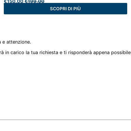
€
150.00
€
199.00
SCOPRI DI PIÙ
 e attenzione.
à in carico la tua richiesta e ti risponderà appena possibile