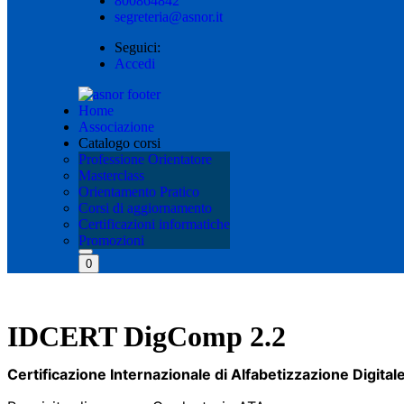
800864842
segreteria@asnor.it
Seguici:
Accedi
Home
Associazione
Catalogo corsi
Professione Orientatore
Masterclass
Orientamento Pratico
Corsi di aggiornamento
Certificazioni informatiche
Promozioni
0
IDCERT DigComp 2.2
Certificazione Internazionale di Alfabetizzazione Digital