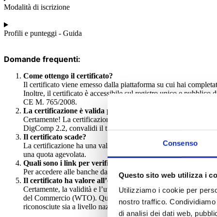
Modalità di iscrizione
Profili e punteggi - Guida
Domande frequenti:
Come ottengo il certificato?
Il certificato viene emesso dalla piattaforma su cui hai complet
Inoltre, il certificato è accessibile sul registro unico e pubblic
CE M. 765/2008.
La certificazione è valida per l’accesso alle graduatorie AT
Certamente! La certificazione internazionale di alfabetizzazione
DigComp 2.2, convalidi il tuo possesso delle competenze digital
Il certificato scade?
Consenso
La certificazione ha una validità di due anni, per poter aggiorn
una quota agevolata.
Quali sono i link per verificare gli accreditamenti ad A
Per accedere alle banche dati delle figure professionali relativ
Questo sito web utilizza i c
Il certificato ha valore all’estero?
Certamente, la validità e l’utilità del certificato si estendono
Utilizziamo i cookie per perso
del Commercio (WTO). Questo principio garantisce che la nostra
nostro traffico. Condividiamo 
riconosciute sia a livello nazionale che internazionale.
di analisi dei dati web, pubbl