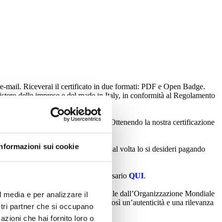
 e-mail. Riceverai il certificato in due formati: PDF e Open Badge.
Ministero delle imprese e del made in Italy, in conformità al Regolamento
ia è fondata sul framework DigComp. Ottenendo la nostra certificazione
Informazioni sui cookie
esame può essere risostenuto ogni qual volta lo si desideri pagando
 (DIGCOMP), puoi trovare il link necessario
QUI
.
LA, riconosciuti a livello internazionale dall’Organizzazione Mondiale
l media e per analizzare il
ditamento EA e IAF, conferendole così un’autenticità e una rilevanza
ostri partner che si occupano
azioni che hai fornito loro o