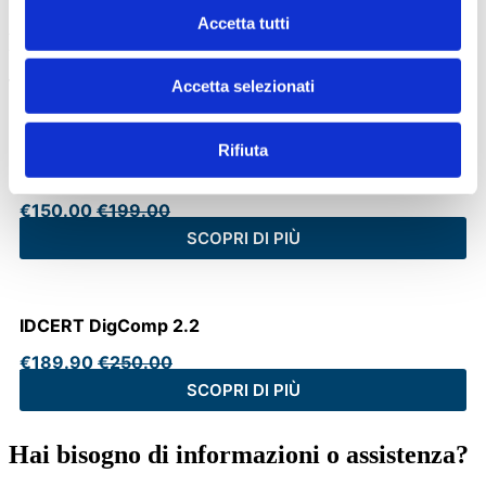
Accetta tutti
Potrebbe interessarti
______
Accetta selezionati
Rifiuta
Idcert Digital Competence Livello Specialized |
Corso online + Certificazione
€
150.00
€
199.00
SCOPRI DI PIÙ
IDCERT DigComp 2.2
€
189.90
€
250.00
SCOPRI DI PIÙ
Hai bisogno di informazioni o assistenza?