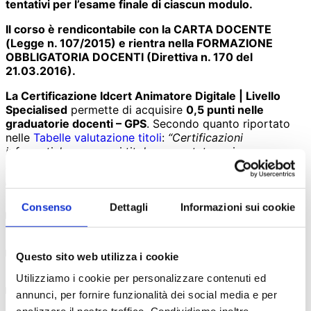
tentativi per l’esame finale di ciascun modulo.
Il corso è rendicontabile con la CARTA DOCENTE
(Legge n. 107/2015) e rientra nella FORMAZIONE
OBBLIGATORIA DOCENTI (Direttiva n. 170 del
21.03.2016).
La Certificazione Idcert Animatore Digitale | Livello
Specialised
permette di acquisire
0,5 punti nelle
graduatorie docenti – GPS
. Secondo quanto riportato
nelle
Tabelle valutazione titoli
:
“Certificazioni
informatiche, per ogni titolo presentato e sino a un
massimo di quattro titoli per complessivi 2
punti,
sono riconosciute 0,5 punti
“.
Consenso
Dettagli
Informazioni sui cookie
Programma
Questo sito web utilizza i cookie
Destinatari
Utilizziamo i cookie per personalizzare contenuti ed
annunci, per fornire funzionalità dei social media e per
Strumenti didattici