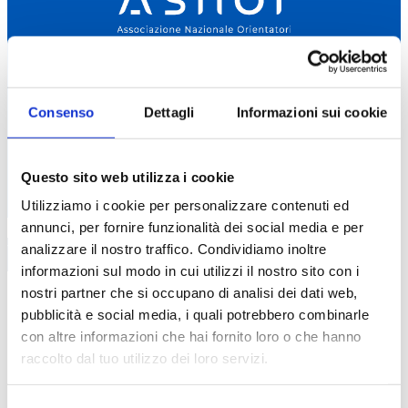
Home
Associazione
Catalogo corsi
Professione Orientatore
Consenso
Dettagli
Informazioni sui cookie
Masterclass
Orientamento Pratico
Corsi di aggiornamento
Certificazioni informatiche
Questo sito web utilizza i cookie
Promozioni
Utilizziamo i cookie per personalizzare contenuti ed
0
annunci, per fornire funzionalità dei social media e per
Wishlist
analizzare il nostro traffico. Condividiamo inoltre
informazioni sul modo in cui utilizzi il nostro sito con i
nostri partner che si occupano di analisi dei dati web,
[ti_wishlistsview]
pubblicità e social media, i quali potrebbero combinarle
con altre informazioni che hai fornito loro o che hanno
raccolto dal tuo utilizzo dei loro servizi.
Selezione