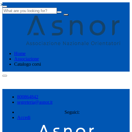
Home
Associazione
Catalogo corsi
Shopping cart
800864842
segreteria@asnor.it
Seguici:
Accedi