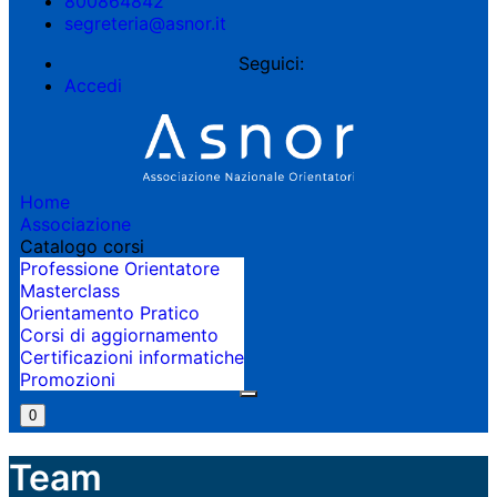
800864842
segreteria@asnor.it
Seguici:
Accedi
Home
Associazione
Catalogo corsi
Professione Orientatore
Masterclass
Orientamento Pratico
Corsi di aggiornamento
Certificazioni informatiche
Promozioni
0
Team