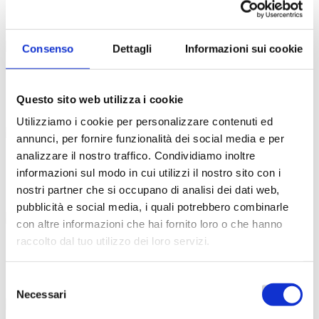
Instructor
2 Courses
Students 60+
Consenso
Dettagli
Informazioni sui cookie
Ethan David
Questo sito web utilizza i cookie
Instructor
2 Courses
Students 60+
Utilizziamo i cookie per personalizzare contenuti ed
annunci, per fornire funzionalità dei social media e per
analizzare il nostro traffico. Condividiamo inoltre
Michael Richard
informazioni sul modo in cui utilizzi il nostro sito con i
nostri partner che si occupano di analisi dei dati web,
Senior Instructo
2 Courses
Students 60+
pubblicità e social media, i quali potrebbero combinarle
con altre informazioni che hai fornito loro o che hanno
raccolto dal tuo utilizzo dei loro servizi.
Linda Elizabeth
Junior Instructor
Selezione
2 Courses
Students 60+
Necessari
del
consenso