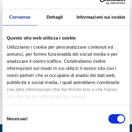
Consenso
Dettagli
Informazioni sui cookie
Questo sito web utilizza i cookie
Utilizziamo i cookie per personalizzare contenuti ed
Oooh! Access Denied
annunci, per fornire funzionalità dei social media e per
analizzare il nostro traffico. Condividiamo inoltre
You do not have access to this area of the application.
informazioni sul modo in cui utilizzi il nostro sito con i
Please refer to your system administrator.
nostri partner che si occupano di analisi dei dati web,
pubblicità e social media, i quali potrebbero combinarle
con altre informazioni che hai fornito loro o che hanno
GO TO HOME
raccolto dal tuo utilizzo dei loro servizi.
Selezione
Necessari
del
consenso