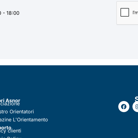
0 - 18:00
ri Asnor
ciazione
stro Orientatori
zine L'Orientamento
porto
cy clienti