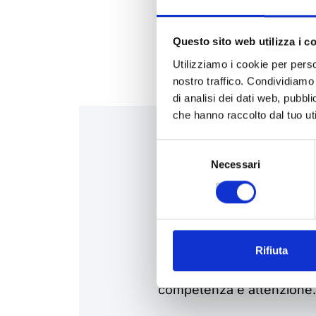
Questo sito web utilizza i c
Utilizziamo i cookie per perso
nostro traffico. Condividiamo 
di analisi dei dati web, pubbl
che hanno raccolto dal tuo uti
Selezione
Necessari
del
consenso
Hai bisogno di
assistenza?
Rifiuta
Siamo a disposizione per
competenza e attenzione.