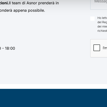
zioni.
Il team di Asnor prenderà in
isponderà appena possibile.
Ho let
del Reg
dei mie
richies
0 - 18:00