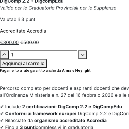
DigComp 2.2 + DigcompEdu
Valide per le Graduatorie Provinciali per le Supplenze
Valutabili 3 punti
Accreditate Accredia
€
300.00
€
500.00
Aggiungi al carrello
Pagamento a rate garantito anche da
Alma
e
Heylight
Percorso completo per docenti e aspiranti docenti che devo
all’Ordinanza Ministeriale n. 27 del 16 febbraio 2026 e alle re
✔ Include
2 certificazioni: DigComp 2.2 e DigCompEdu
✔
Conformi ai framework europei
DigComp 2.2 e DigCo
✔ Rilasciate da
organismo accreditato Accredia
✔ Fino a
3 punti
complessivi in graduatoria