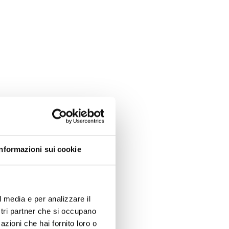
Informazioni sui cookie
nternazionale:
l media e per analizzare il
ostri partner che si occupano
elle certificazioni.
azioni che hai fornito loro o