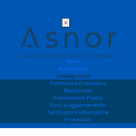
Home
Associazione
Catalogo corsi
Professione Orientatore
Masterclass
Orientamento Pratico
Corsi di aggiornamento
Certificazioni informatiche
Promozioni