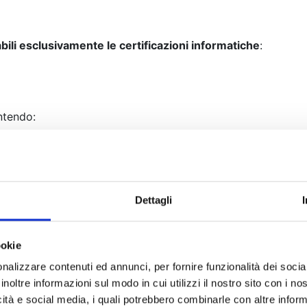
abili esclusivamente le certificazioni informatiche
:
ntendo:
Dettagli
 di certificazione accreditato Accredia
secondo la norma i
ookie
nalizzare contenuti ed annunci, per fornire funzionalità dei socia
inoltre informazioni sul modo in cui utilizzi il nostro sito con i n
iuto dallo Stato italiano, che garantisce il riconoscimento d
icità e social media, i quali potrebbero combinarle con altre inform