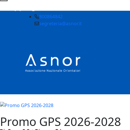
Shopping cart
800864842
segreteria@asnor.it
Promo GPS 2026-2028