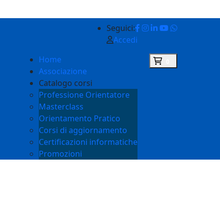
Seguici:
Accedi
Home
0
Associazione
Catalogo corsi
Professione Orientatore
Masterclass
Orientamento Pratico
Corsi di aggiornamento
Certificazioni informatiche
Promozioni