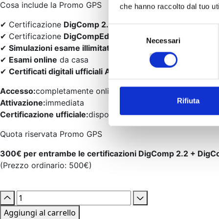
Cosa include la Promo GPS
che hanno raccolto dal tuo uti
✔ Certificazione
DigComp 2.2
Selezione
✔ Certificazione
DigCompEdu
Necessari
del
✔
Simulazioni esame illimitate
(h24)
consenso
✔
Esami online
da casa
✔
Certificati digitali ufficiali Accredia
Accesso:
completamente online
Rifiuta
Attivazione:
immediata
Certificazione ufficiale:
disponibile entro 24/48 ore dal su
Quota riservata Promo GPS
300€ per entrambe le certificazioni DigComp 2.2 + Dig
(Prezzo ordinario: 500€)
Aggiungi al carrello