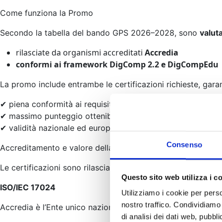
Come funziona la Promo
Secondo la tabella del bando GPS 2026–2028, sono
valut
rilasciate da organismi accreditati
Accredia
conformi ai framework DigComp 2.2 e DigCompEdu
La promo include entrambe le certificazioni richieste, gara
✔ piena conformità ai requisiti GPS
✔ massimo punteggio ottenibile con certificazioni digitali
✔ validità nazionale ed europea
Consenso
Accreditamento e valore della certificazione
Le certificazioni sono rilasciate da
Intertek Italia,
organismo
Questo sito web utilizza i c
ISO/IEC 17024
Utilizziamo i cookie per perso
nostro traffico. Condividiamo 
Accredia è l’Ente unico nazionale di accreditamento riconosc
di analisi dei dati web, pubbl