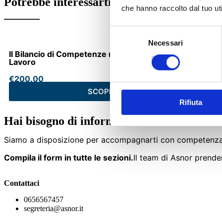
Potrebbe interessarti
che hanno raccolto dal tuo uti
______
Selezione
Necessari
del
Il Bilancio di Competenze nelle Politiche Attive del
consenso
Lavoro
€
200.00
SCOPRI DI PIÙ
Rifiuta
Hai bisogno di informazioni o assistenza?
Siamo a disposizione per accompagnarti con competenza
Compila il form in tutte le sezioni.
Il team di Asnor prender
Contattaci
0656567457
segreteria@asnor.it