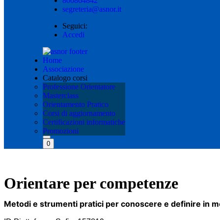
800864842
segreteria@asnor.it
Seguici:
Accedi
Home
Associazione
Catalogo corsi
Professione Orientatore
Masterclass
Orientamento Pratico
Corsi di aggiornamento
Certificazioni informatiche
Promozioni
0
Orientare per competenze
Metodi e strumenti pratici per conoscere e definire in m