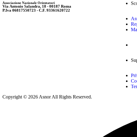
Sc
Associazione Nazionale Orientatori
Via Antonio Salandra, 18 - 00187 Roma
P.Iva 06817550723 - C.F. 93361620722
As
Reg
Ma
Su
Pri
Co
Ter
Copyright © 2026 Asnor All Rights Reserved.