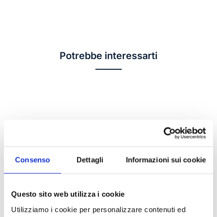
Potrebbe interessarti
______
Hai bisogno di
Consenso
Dettagli
Informazioni sui cookie
informazioni o
assistenza?
Siamo a disposizione per
Questo sito web utilizza i cookie
accompagnarti con competenza e
Utilizziamo i cookie per personalizzare contenuti ed