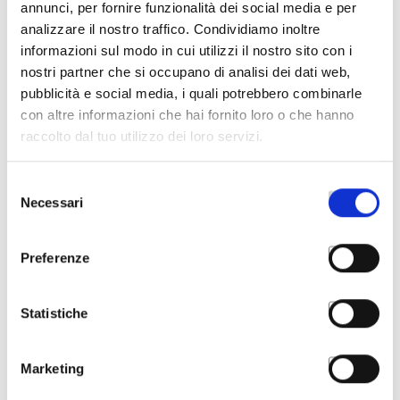
attenzione.
annunci, per fornire funzionalità dei social media e per
analizzare il nostro traffico. Condividiamo inoltre
Compila il form in tutte le sezioni.
Il team di
informazioni sul modo in cui utilizzi il nostro sito con i
Asnor prenderà in carico la tua richiesta e ti
nostri partner che si occupano di analisi dei dati web,
pubblicità e social media, i quali potrebbero combinarle
risponderà appena possibile.
con altre informazioni che hai fornito loro o che hanno
Contattaci
raccolto dal tuo utilizzo dei loro servizi.
0656567457
segreteria@asnor.it
Selezione
Orari
Necessari
Lun - Ven 9:00 - 13:30 / 14.30 - 18:00
del
consenso
Preferenze
Statistiche
Marketing