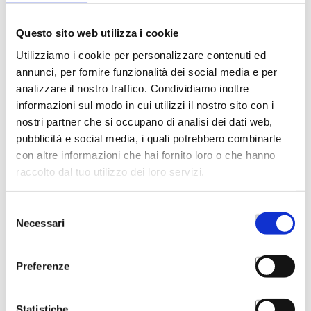
______
Questo sito web utilizza i cookie
Hai bisogno di informazioni o assistenza?
Utilizziamo i cookie per personalizzare contenuti ed
annunci, per fornire funzionalità dei social media e per
Siamo a disposizione per accompagnarti con
analizzare il nostro traffico. Condividiamo inoltre
competenza e attenzione.
informazioni sul modo in cui utilizzi il nostro sito con i
Compila il form in tutte le sezioni.
Il team di Asnor
nostri partner che si occupano di analisi dei dati web,
prenderà in carico la tua richiesta e ti risponderà appena
pubblicità e social media, i quali potrebbero combinarle
possibile.
con altre informazioni che hai fornito loro o che hanno
raccolto dal tuo utilizzo dei loro servizi.
Contattaci
0656567457
Selezione
segreteria@asnor.it
Necessari
del
consenso
Orari
Preferenze
Lun - Ven 9:00 - 13:30 / 14.30 - 18:00
Statistiche