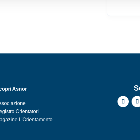
S
copri Asnor
ssociazione
gistro Orientatori
agazine L'Orientamento