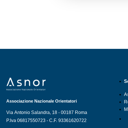
S
A
Associazione Nazionale Orientatori
Re
M
Via Antonio Salandra, 18 - 00187 Roma
P.Iva 06817550723 - C.F. 93361620722