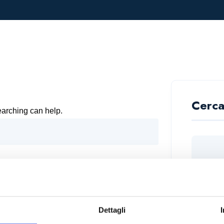
Cerc
earching can help.
Dettagli