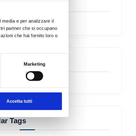
ories
l media e per analizzare il
categoria
ostri partner che si occupano
azioni che hai fornito loro o
icazioni recenti
Marketing
Accetta tutti
ar Tags