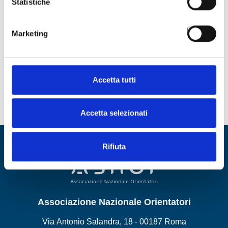
Statistiche
Popular Tags
Marketing
Accetta tutti
Accetta selezionati
Rifiuta
Associazione Nazionale Orientatori
Via Antonio Salandra, 18 - 00187 Roma