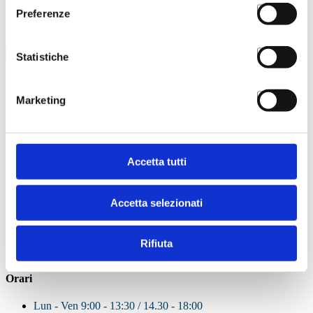
Presto il consenso al trattamento dei miei dati personali per l’iscrizione
Preferenze
alla newsletter e l’invio di comunicazioni informative e promozionali di Asnor
Statistiche
Hai bisogno di informazioni o assistenza?
Marketing
Siamo a disposizione per accompagnarti con
competenza e attenzione.
Compila il form in tutte le sezioni.
Il team di Asnor
Accetta tutti
prenderà in carico la tua richiesta e ti risponderà appena
possibile.
Accetta selezionati
Contattaci
0656567457
Rifiuta
segreteria@asnor.it
Orari
Lun - Ven 9:00 - 13:30 / 14.30 - 18:00