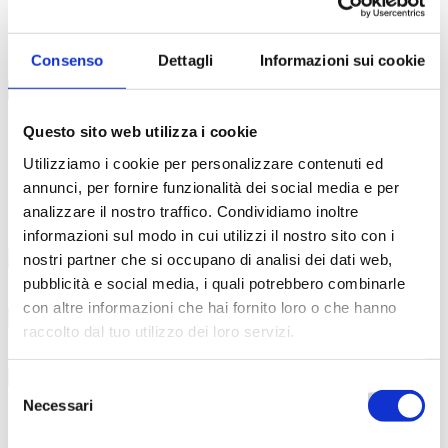
Il corso si focalizza sulla gestione avanzata della tastiera. Valutato 1
punto nelle Graduatorie ATA.
€
129.00
Consenso
Dettagli
Informazioni sui cookie
SCOPRI DI PIÙ
Iscriviti alla newsletter​
Questo sito web utilizza i cookie
Utilizziamo i cookie per personalizzare contenuti ed
Per rimanere aggiornato sui nostri corsi, eventi e
annunci, per fornire funzionalità dei social media e per
media​
analizzare il nostro traffico. Condividiamo inoltre
informazioni sul modo in cui utilizzi il nostro sito con i
Email
nostri partner che si occupano di analisi dei dati web,
pubblicità e social media, i quali potrebbero combinarle
Nome
con altre informazioni che hai fornito loro o che hanno
raccolto dal tuo utilizzo dei loro servizi.
Cognome
Selezione
Necessari
del
Dichiaro di aver preso visione dell'
informativa privacy
completa
consenso