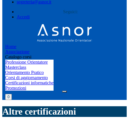
segreteria@asnor.it
Seguici:
Accedi
Home
Associazione
Catalogo corsi
Professione Orientatore
Masterclass
Orientamento Pratico
Corsi di aggiornamento
Certificazioni informatiche
Promozioni
0
Altre certificazioni